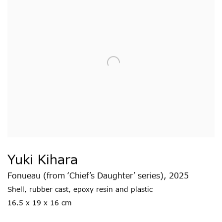
Yuki Kihara
Fonueau (from ‘Chief’s Daughter’ series)
,
2025
Shell
,
rubber cast
,
epoxy resin and plastic
16.5 x 19 x 16 cm