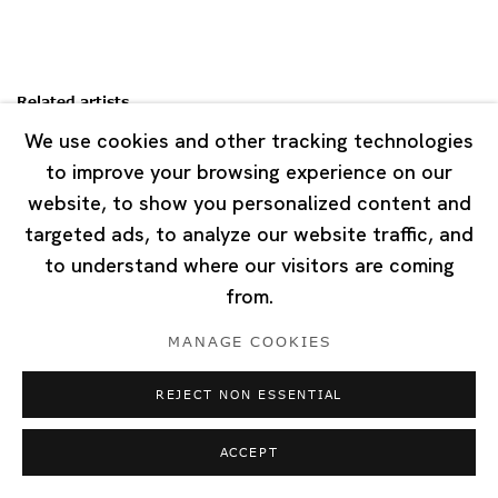
Related artists
We use cookies and other tracking technologies
ブブ・ド・ラ・マドレーヌ
to improve your browsing experience on our
website, to show you personalized content and
嶋田 美子
targeted ads, to analyze our website traffic, and
to understand where our visitors are coming
ミン・ウォン
from.
MANAGE COOKIES
REJECT NON ESSENTIAL
ACCEPT