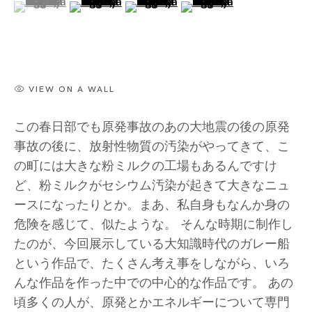
(View a larger image of thumbnail 1 )
, currently selected.
, currently selected.
, currently selected.
(View a larger image of thumbnail 2 )
(View a larger image of thumbnai
(View a larger image of
Nobuaki Takekawa
BIOGRAPHY
WORKS
VIEW ON A WALL
INSTALLATION SHOTS
EXHIBITIONS
この春日部でも原発事故のあの大地震の後の原発
NEWS
事故の後に、放射性物質の汚染がやってきて、こ
の町には大きな粉ミルクの工場もあるんですけ
SELECTED ARTICLES
ど、粉ミルクがセシウム汚染が起きて大きなニュ
ARTIST WEBSITE
ースになったりとか。まあ、私自身もなんか身の
危険を感じて、似たような。 そんな時期に制作し
BROWSE ARTISTS
たのが、今回展示している大知識時代のガレー船
という作品で、たくさん考え事をしながら、いろ
んな作品を作った中での中心的な作品です。 あの
頃多くの人が、原発とかエネルギーについて専門