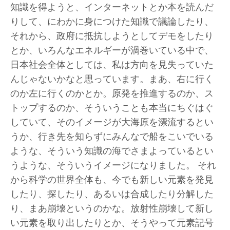
知識を得ようと、インターネットとか本を読んだ
りして、にわかに身につけた知識で議論したり、
Tokyo
それから、政府に抵抗しようとしてデモをしたり
Piramide Bldg. 3F, 6-6-9 Roppongi
とか、いろんなエネルギーが渦巻いている中で、
Minatoku, Tokyo, 1060032 Japan
日本社会全体としては、私は方向を見失っていた
んじゃないかなと思っています。まあ、右に行く
Tuesday - Saturday 11:00 - 19:00
のか左に行くのかとか。原発を推進するのか、ス
Closed on Mondays, Sundays and Public
Holidays
トップするのか、そういうことも本当にちぐはぐ
していて、そのイメージが大海原を漂流するとい
うか、行き先を知らずにみんなで船をこいでいる
Shanghai
ような、そういう知識の海でさまよっているとい
Unit QL106, 1st Floor, No. 78, Huqiu
うような、そういうイメージになりました。 それ
Road, Rockbund, Huangpu District,
から科学の世界全体も、今でも新しい元素を発見
Shanghai, China 200002
したり、探したり、あるいは合成したり分解した
り、まあ崩壊というのかな。放射性崩壊して新し
Tuesday - Saturday 10:00 - 18:00
い元素を取り出したりとか、そうやって元素記号
Closed on Mondays, Sundays and Public Holidays