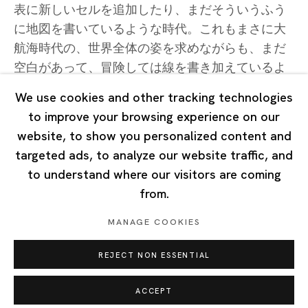
表に新しいセルを追加したり、まだそういうふう
に地図を書いているような時代。これもまさに大
航海時代の、世界全体の姿を求めながらも、まだ
Singapore
空白があって、冒険しては線を書き加えているよ
7 Lock Road, #02-13 Gillman Barracks
うな、そういうところに重なるところがあって、
Singapore 108935
We use cookies and other tracking technologies
大きな失敗というか、事故を経験しながらも、行
to improve your browsing experience on our
き先を求めて、船出し、あるいは行き先を見失
Tuesday - Saturday 11:00 - 19:00
website, to show you personalized content and
Closed on Mondays, Sundays and Public Holidays
い、漂流している、そんな人類の姿を描いた作品
targeted ads, to analyze our website traffic, and
です。 Even here in Kasukabe, after the nuclear
to understand where our visitors are coming
power plant accident following that massive
from.
earthquake, radioactive contamination reached
us. There’s a large powdered milk factory in
MANAGE COOKIES
this...
Privacy Policy
Cookie Policy
Manage cookies
REJECT NON ESSENTIAL
Copyright © 2026 Ota Fine Arts
READ MORE
Site by Artlogic
ACCEPT
EXHIBITIONS