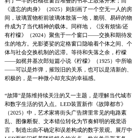
剥了一半的石榴在窗台堆叠的书本上散落开来；而
《遗忘的肉身》（2025）则刻画了一个空无一人的房
间，玻璃置物柜前玻璃体散落一地，脆弱、易碎的物
件成为了当代精神的载体。同样地，《没有烦恼/还
有柠檬》（2024）聚焦于一个窗口——交换和期待发
生的地方。光影婆娑的定格窗口隐喻着个体之间、个
体与社会交换机制的迟滞。等待和失落之余，柠檬
——如梶井基次郎短篇小说《柠檬》（1925）中所喻
——可以是炸弹，摧毁旧的关系，也可以是清新的、
积极的，是一种微小却充实的幸福感。
“故障”是陈维持续关注的又一主题，是理解当代城市
和数字生活的切入点。LED装置新作《故障都市》
（2025）中，艺术家将街头广告牌里常见的电路紊
乱、图像断裂、文本错位转化为节奏鲜明的视觉语
言，制造出由不确定和误差构成的数字景观。展厅中