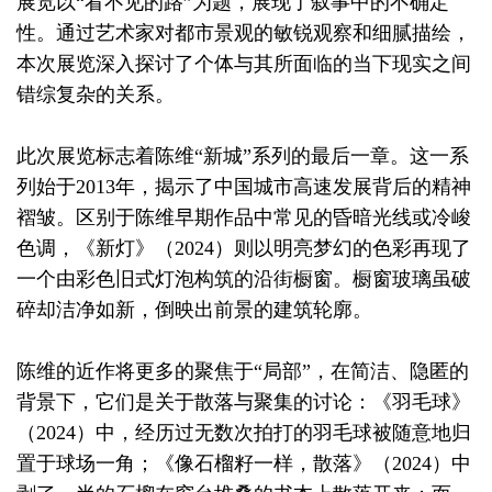
展览以“看不见的路”为题，展现了叙事中的不确定
性。通过艺术家对都市景观的敏锐观察和细腻描绘，
本次展览深入探讨了个体与其所面临的当下现实之间
错综复杂的关系。
此次展览标志着陈维“新城”系列的最后一章。这一系
列始于2013年，揭示了中国城市高速发展背后的精神
褶皱。区别于陈维早期作品中常见的昏暗光线或冷峻
色调，《新灯》（2024）则以明亮梦幻的色彩再现了
一个由彩色旧式灯泡构筑的沿街橱窗。橱窗玻璃虽破
碎却洁净如新，倒映出前景的建筑轮廓。
陈维的近作将更多的聚焦于“局部”，在简洁、隐匿的
背景下，它们是关于散落与聚集的讨论：
《羽毛球》
（2024）中，经历过无数次拍打的羽毛球被随意地归
置于球场一角；《像石榴籽一样，散落》（2024）中