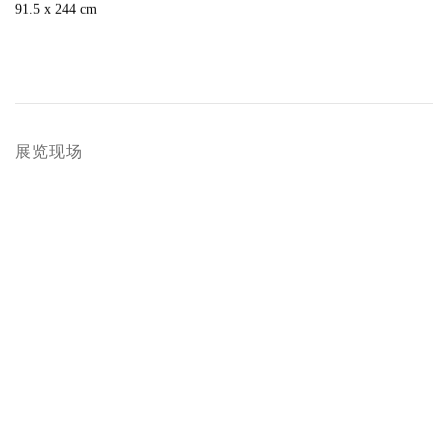
91.5 x 244 cm
展览现场
popup:
Open a larger version of the following image in a popup