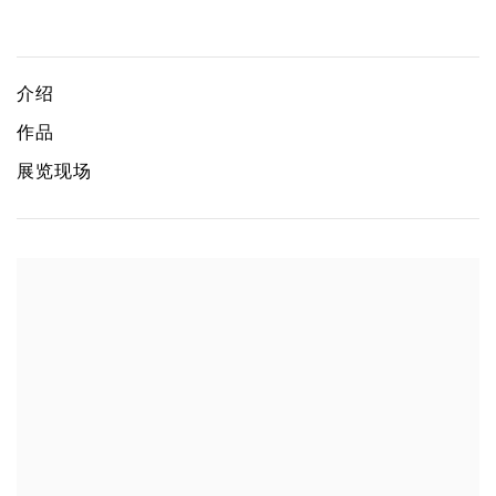
场·上演
芮娜·芭内姬、陈维、程然、苏航、黄汉明、尤阿达、哉昆宁
介绍
作品
展览现场