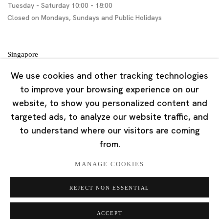
Tuesday - Saturday 10:00 - 18:00
Closed on Mondays, Sundays and Public Holidays
Singapore
7 Lock Road, #02-13 Gillman Barracks
We use cookies and other tracking technologies
Singapore 108935
to improve your browsing experience on our
website, to show you personalized content and
Tuesday - Saturday 11:00 - 19:00
targeted ads, to analyze our website traffic, and
Closed on Mondays, Sundays and Public Holidays
to understand where our visitors are coming
from.
MANAGE COOKIES
REJECT NON ESSENTIAL
Privacy Policy
Cookie Policy
Manage cookies
版权 2026 Ota Fine Arts
ACCEPT
网页支持 Artlogic