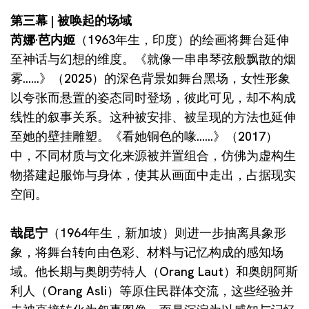
第三幕 | 被唤起的场域
芮娜·芭内姬
（1963年生，印度）的绘画将舞台延伸
至神话与幻想的维度。《就像一串串琴弦般飘散的烟
雾……》（2025）的深色背景如舞台黑场，女性形象
以夸张而悬置的姿态同时登场，彼此可见，却不构成
线性的叙事关系。这种被安排、被呈现的方法也延伸
至她的壁挂雕塑。《看她铜色的喙……》（2017）
中，不同材质与文化来源被并置组合，仿佛为虚构生
物搭建起服饰与身体，使其从画面中走出，占据现实
空间。
哉昆宁
（1964年生，新加坡）则进一步抽离具象形
象，将舞台转向由色彩、材料与记忆构成的感知场
域。他长期与奥朗劳特人（Orang Laut）和奥朗阿斯
利人（Orang Asli）等原住民群体交流，这些经验并