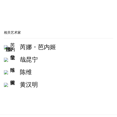
相关艺术家
芮娜・芭内姬
哉昆宁
陈维
黄汉明