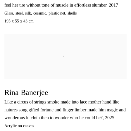
feel her tire without tone of muscle in effortless slumber
,
2017
Glass
,
steel
,
silk
,
ceramic
,
plastic net
,
shells
195 x 55 x 43 cm
Rina Banerjee
Like a circus of strings smoke made into lace mother hand,like
natures song gifted fortune and finger limber made him magic and
wonderous in cloth then to wonder who he could be?
,
2025
Acrylic on canvas