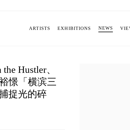
NEWS
ARTISTS
EXHIBITIONS
VI
e Hustler、
Open a larger version o
ne、郑裕憬「横滨三
W−捕捉光的碎