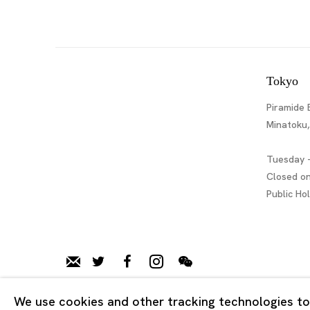
Tokyo
Piramide 
Minatoku
Tuesday -
Closed o
Public Ho
We use cookies and other tracking technologies to
Privacy Policy
Cookie Policy
Manage cookies