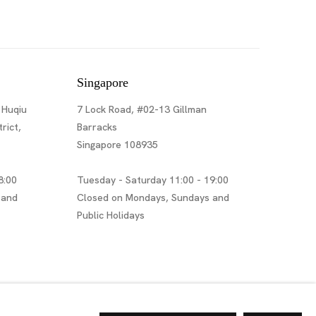
Singapore
 Huqiu
7 Lock Road, #02-13 Gillman
rict,
Barracks
Singapore 108935
8:00
Tuesday - Saturday 11:00 - 19:00
 and
Closed on Mondays, Sundays and
Public Holidays