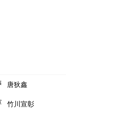
唐狄鑫
竹川宣彰