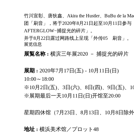
竹川宣彰、唐狄鑫、Akira the Hustler、BuBu de l
团「刷音」，将于2020年8月21日起至10月11日参与
AFTERGLOW−捕捉光的碎片」。
并于8月22日露过网路线上呈现「外传05 刷音」。
展览信息
展覧名称 :
横滨三年展2020 － 捕捉光的碎片
展期 :
2020年7月17日(五) - 10月11日(日)
10:00～18:00
※10月2日(五)、3日(六)、8日(四)、9日(五)、10
※展期最后一天10月11日(日)开馆至20:00
星期四休馆（7月23日、8月13日、10月8日除
地址 :
横浜美术馆／プロット48