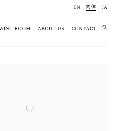
简体
EN
JA
EWING ROOM
ABOUT US
CONTACT
f the following image in a popup: