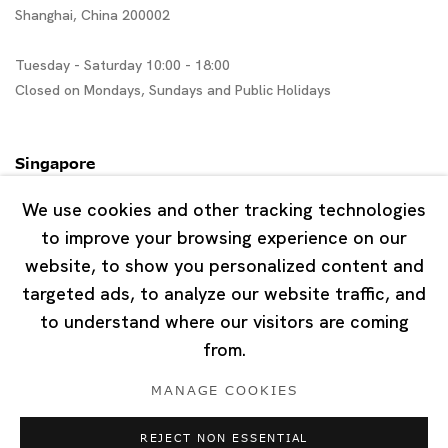
Shanghai, China 200002
Tuesday - Saturday 10:00 - 18:00
Closed on Mondays, Sundays and Public Holidays
Singapore
7 Lock Road, #02-13 Gillman Barracks
We use cookies and other tracking technologies
Singapore 108935
to improve your browsing experience on our
website, to show you personalized content and
Tuesday - Saturday 11:00 - 19:00
targeted ads, to analyze our website traffic, and
Closed on Mondays, Sundays and Public Holidays
to understand where our visitors are coming
from.
MANAGE COOKIES
REJECT NON ESSENTIAL
Privacy Policy
Cookie Policy
Manage cookies