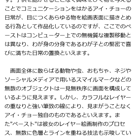
す。子供を飽かせることなく興味をひく物を与える
ことでコミュニケーションをはかるアイ・チョーの
日常が、目につくあらゆる物を絵画表面に描きとめ
る行為として作品化しているのですが、ここでのペ
ーストはコンピューター上での無機質な複製移動と
は異なり、わが身の分身であるわが子との緊密で喜
びに満ちた日常の置換といえます。
画面全体に散らばる動物や虫、おもちゃ、ネジや
ソーシャルメディアで用いるスマイルマークなどの
無数のオブジェクトは一見無秩序に画面を構成して
いるように見えます。しかし、カラフルなレイヤー
の重なりと強い筆致の線により、見まがうことなく
アイ・チョー独自のものであるといえます。ま
た"ペースト"は彼女のレイヤー絵画制作のプロセ
ス、無数に色層とラインを重ねる技法も示唆してい