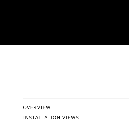
梅田哲也「迷信の科学」
OVERVIEW
梅田哲也
INSTALLATION VIEWS