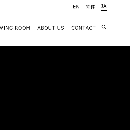
JA
EN
简体
WING ROOM
ABOUT US
CONTACT