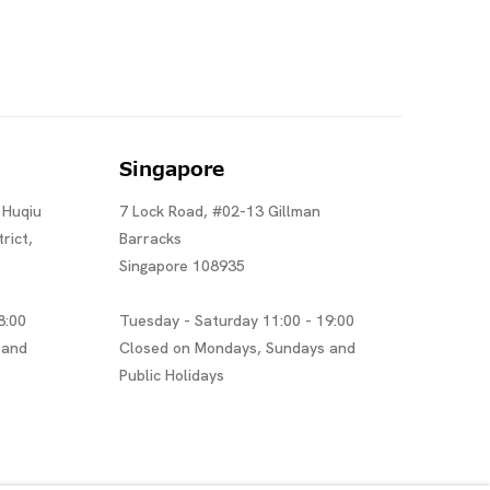
Singapore
 Huqiu
7 Lock Road, #02-13 Gillman
rict,
Barracks
Singapore 108935
8:00
Tuesday - Saturday 11:00 - 19:00
 and
Closed on Mondays, Sundays and
Public Holidays