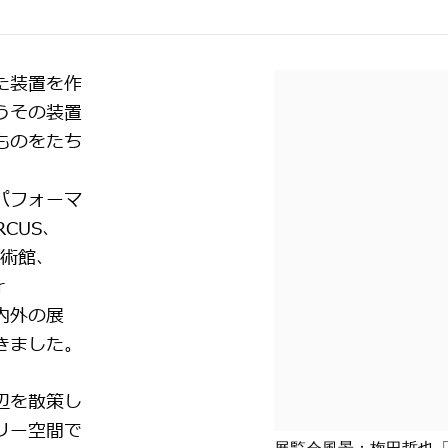
た装置を作
うその装置
ものをたち
パフォーマ
CUS、
芸術館、
r
ど国内外の展
きました。
辺を散策し
リー空間で