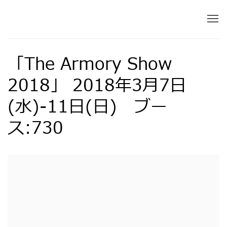
「The Armory Show
2018」 2018年3月7日
(水)-11日(日) ブー
ス:730
Open a larger version of the following image in 