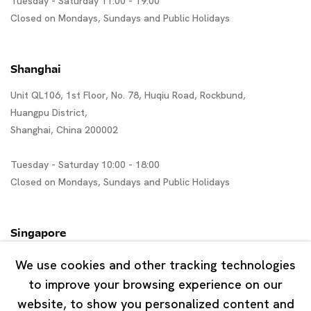
Tuesday - Saturday 11:00 - 19:00
Closed on Mondays, Sundays and Public Holidays
Shanghai
Unit QL106, 1st Floor, No. 78, Huqiu Road, Rockbund,
Huangpu District,
Shanghai, China 200002
Tuesday - Saturday 10:00 - 18:00
Closed on Mondays, Sundays and Public Holidays
Singapore
7 Lock Road, #02-13 Gillman Barracks
We use cookies and other tracking technologies
Singapore 108935
to improve your browsing experience on our
website, to show you personalized content and