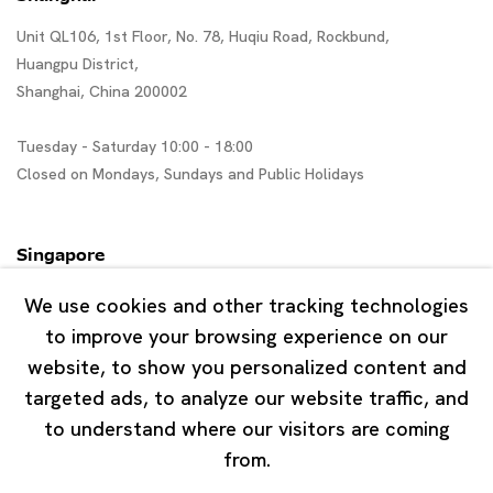
Unit QL106, 1st Floor, No. 78, Huqiu Road, Rockbund,
Huangpu District,
Shanghai, China 200002
Tuesday - Saturday 10:00 - 18:00
Closed on Mondays, Sundays and Public Holidays
Singapore
7 Lock Road, #02-13 Gillman Barracks
We use cookies and other tracking technologies
Singapore 108935
to improve your browsing experience on our
website, to show you personalized content and
Tuesday - Saturday 11:00 - 19:00
targeted ads, to analyze our website traffic, and
Closed on Mondays, Sundays and Public Holidays
to understand where our visitors are coming
from.