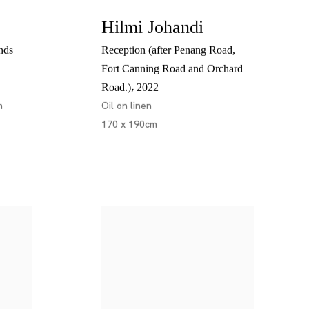
Hilmi Johandi
nds
Reception (after Penang Road,
Fort Canning Road and Orchard
,
Road.)
2022
m
Oil on linen
170 x 190cm