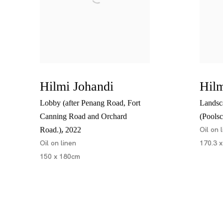
Hilmi Johandi
Hilm
Lobby (after Penang Road, Fort
Landsc
Canning Road and Orchard
(Poolsc
,
Oil on 
Road.)
2022
Oil on linen
170.3 
150 x 180cm