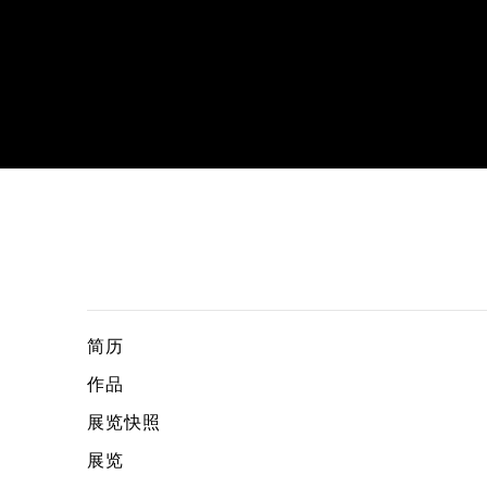
希尔米·乔汉迪
简历
作品
展览快照
展览