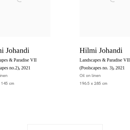
i Johandi
Hilmi Johandi
apes & Paradise VII
Landscapes & Paradise VII
,
,
apes no.2)
2021
(Poolscapes no. 3)
2021
linen
Oil on linen
x 145 cm
196.5 x 285 cm