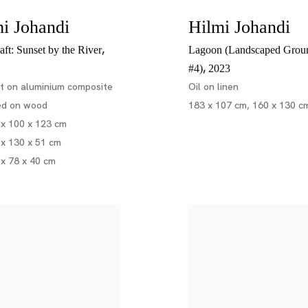
i Johandi
Hilmi Johandi
,
aft: Sunset by the River
Lagoon (Landscaped Grou
,
#4)
2023
nt on aluminium composite
Oil on linen
d on wood
183 x 107 cm, 160 x 130 c
 x 100 x 123 cm
 x 130 x 51 cm
 x 78 x 40 cm