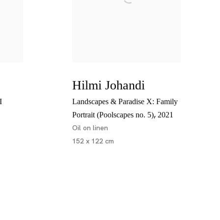
Hilmi Johandi
I
Landscapes & Paradise X: Family
,
Portrait (Poolscapes no. 5)
2021
Oil on linen
152 x 122 cm