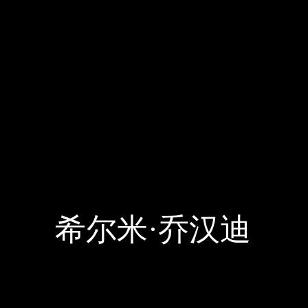
希尔米·乔汉迪