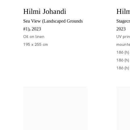
Hilmi Johandi
Hilm
Sea View (Landscaped Grounds
Stagecr
,
#1)
2023
2023
Oil on linen
UV pri
195 x 255 cm
mounte
186 (h)
186 (h)
186 (h)