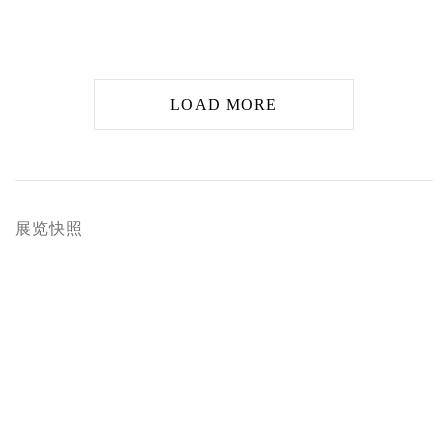
LOAD MORE
展览快照
 a popup:
Open a larger version of the following image in a po
Op