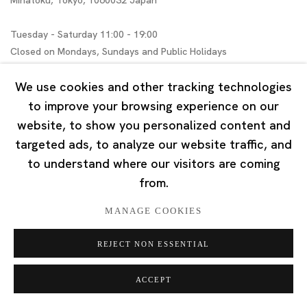
Minatoku, Tokyo, 1060032 Japan
Tuesday - Saturday 11:00 - 19:00
Closed on Mondays, Sundays and Public Holidays
We use cookies and other tracking technologies
Shanghai
to improve your browsing experience on our
website, to show you personalized content and
Unit QL106, 1st Floor, No. 78, Huqiu Road, Rockbund,
targeted ads, to analyze our website traffic, and
Huangpu District,
to understand where our visitors are coming
Shanghai, China 200002
from.
Tuesday - Saturday 10:00 - 18:00
MANAGE COOKIES
Closed on Mondays, Sundays and Public Holidays
REJECT NON ESSENTIAL
Singapore
ACCEPT
7 Lock Road, #02-13 Gillman Barracks
Singapore 108935