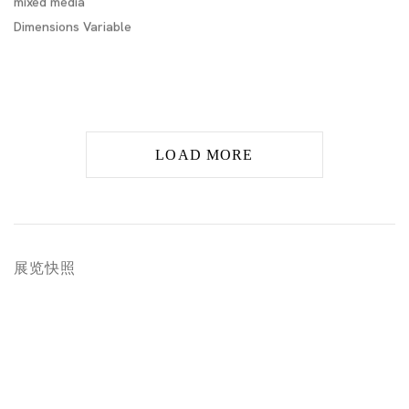
mixed media
Dimensions Variable
LOAD MORE
展览快照
 in a popup:
Open a larger version of the following image in a popup