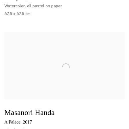
Watercolor, oil pastel on paper
67.5 x 67.5 cm
Masanori Handa
,
A Palace
2017