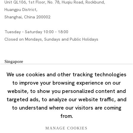
Unit QL106, 1st Floor, No. 78, Huqiu Road, Rockbund,
Huangpu District,
Shanghai, China 200002
Tuesday - Saturday 10:00 - 18:00
Closed on Mondays, Sundays and Public Holidays
Singapore
7 Lock Road, #02-13 Gillman Barracks
We use cookies and other tracking technologies
Singapore 108935
to improve your browsing experience on our
website, to show you personalized content and
Tuesday - Saturday 11:00 - 19:00
targeted ads, to analyze our website traffic, and
Closed on Mondays, Sundays and Public Holidays
to understand where our visitors are coming
from.
MANAGE COOKIES