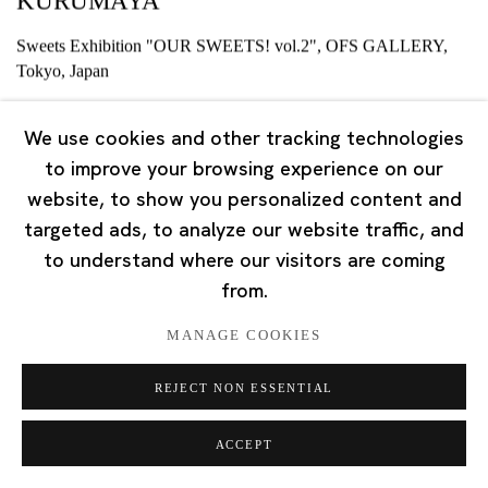
KURUMAYA
Sweets Exhibition "OUR SWEETS! vol.2", OFS GALLERY,
Tokyo, Japan
2025年6月10日
We use cookies and other tracking technologies
to improve your browsing experience on our
website, to show you personalized content and
targeted ads, to analyze our website traffic, and
to understand where our visitors are coming
LOAD MORE
from.
MANAGE COOKIES
REJECT NON ESSENTIAL
精选文章
ACCEPT