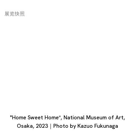
展览快照
 in a popup:
Open a larger version of the following image in a popup
"Home Sweet Home″, National Museum of Art,
Osaka, 2023｜Photo by Kazuo Fukunaga