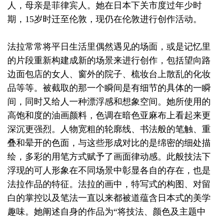
人，母亲是菲律宾人。她在日本下关市度过年少时
期，15岁时迁至伦敦，现仍在伦敦进行创作活动。
法拉常常将平日生活里偶然遇见的场面，或是记忆里
的片段重新构建成新的场景来进行创作，包括望向路
边面包店的女人、窗外的院子、梳妆台上散乱的化妆
品等等。被截取的那一个瞬间是有细节的具体的一瞬
间，同时又给人一种漂浮感和想象空间。她所使用的
高饱和度的油画颜料，色调在暗色亚麻布上看起来更
深沉更强烈。人物宽粗的轮廓线、书法般的笔触、重
叠和晕开的色面，与这些形成对比的是绵密的细处描
绘，多彩的用笔方式赋予了画面律动感。此般技法下
浮现的可人形象在不同场景中彰显各自的存在，也是
法拉作品的特征。法拉的画中，特写式的构图、对留
白的掌控以及笔法一直以来都被道蕴含日本式的美学
趣味。她阐述自身的作品为“将技法、颜色及主题中