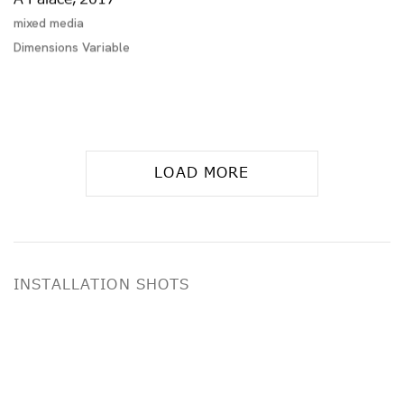
mixed media
Dimensions Variable
LOAD MORE
INSTALLATION SHOTS
g image in a popup:
Open a larger version of the following image i