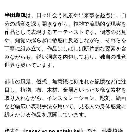
半田真規
は、日々出会う風景や出来事を起点に、自
分の感覚を深く開きながら、複雑で流動的な現実を
作品として表現するアーティストです。偶然の発見
や、知覚の揺らぎに敏感に反応しながら、それらを
丁寧に組み立て、作品はしばしば断片的な要素を含
みながらも、鋭い洞察を内包しており、独自の視覚
世界を築いています。
都市の風景、儀式、無意識に刻まれた記憶などに注
目し、植物、布、木材、金属といった多様な素材を
取り入れながら、インスタレーション、彫刻、絵画
など幅広い表現手法を用いて、見る人の身体感覚に
訴えかける作品を展開しています。
代表作《nakakiyo no entakukei》では、熱帯植物