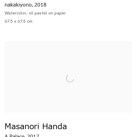
nakakiyono
2018
,
Watercolor, oil pastel on paper
67.5 x 67.5 cm
Masanori Handa
A Palace
2017
,