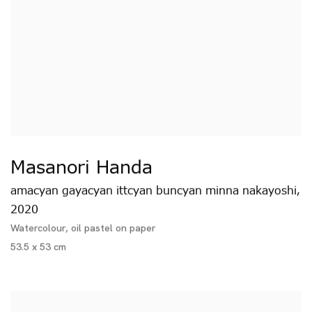
Masanori Handa
amacyan gayacyan ittcyan buncyan minna nakayoshi
,
2020
Watercolour, oil pastel on paper
53.5 x 53 cm