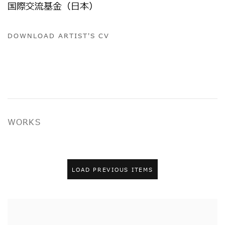
国際交流基金（日本）
DOWNLOAD ARTIST'S CV
(PDF, OPENS IN A NEW TAB.)
WORKS
LOAD PREVIOUS ITEMS