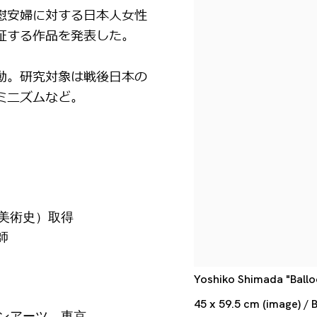
慰安婦に対する日本人女性
証する作品を発表した。
動。研究対象は戦後日本の
ミニズムなど。
（美術史）取得
師
Yoshiko Shimada "Ballo
45 x 59.5 cm (image) / 
インアーツ、東京