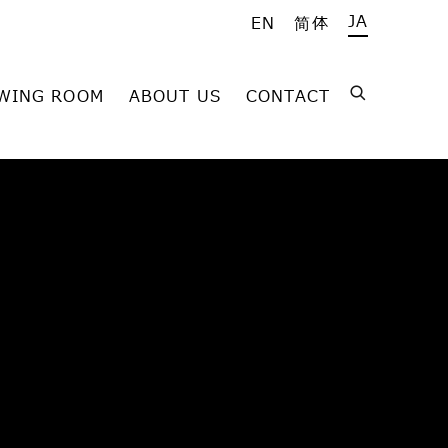
JA
EN
简体
WING ROOM
ABOUT US
CONTACT