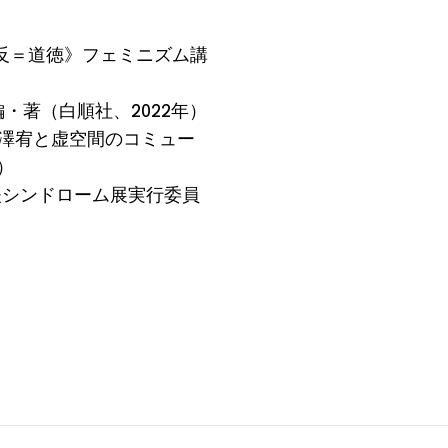
反＝道徳》フェミニズム講
・著（白順社、2022年）
松澤宥と虚空間のコミュー
）
夫シンドローム展実行委員