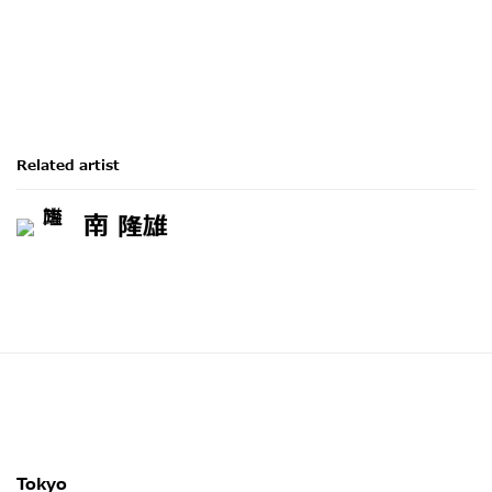
Related artist
南 隆雄
Tokyo