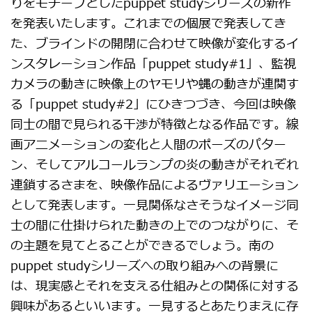
りをモチーフとしたpuppet studyシリーズの新作
を発表いたします。これまでの個展で発表してき
た、ブラインドの開閉に合わせて映像が変化するイ
ンスタレーション作品「puppet study#1」、監視
カメラの動きに映像上のヤモリや蝿の動きが連関す
る「puppet study#2」にひきつづき、今回は映像
同士の間で見られる干渉が特徴となる作品です。線
画アニメーションの変化と人間のポーズのパター
ン、そしてアルコールランプの炎の動きがそれぞれ
連鎖するさまを、映像作品によるヴァリエーション
として発表します。一見関係なさそうなイメージ同
士の間に仕掛けられた動きの上でのつながりに、そ
の主題を見てとることができるでしょう。南の
puppet studyシリーズへの取り組みへの背景に
は、現実感とそれを支える仕組みとの関係に対する
興味があるといいます。一見するとあたりまえに存