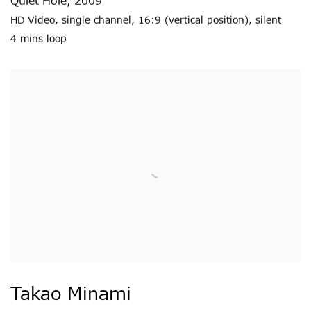
Quiet Hole
,
2009
HD Video
,
single channel
,
16:9 (vertical position)
,
silent
4 mins loop
Takao Minami