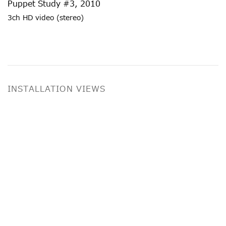
Puppet Study #3
,
2010
3ch HD video (stereo)
INSTALLATION VIEWS
ollowing image in a popup:
Open a larger version of the following image in a 