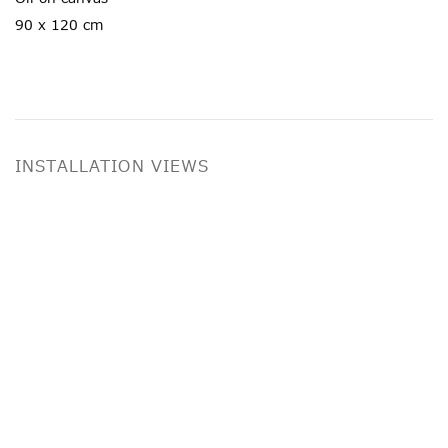
90 x 120 cm
INSTALLATION VIEWS
image in a popup:
Open a larger version of the following imag
Op