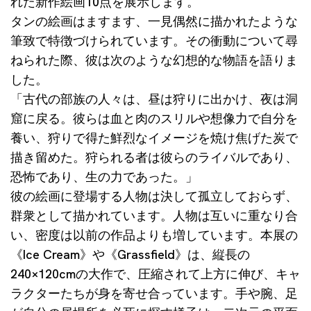
れた新作絵画10点を展示します。
タンの絵画はますます、一見偶然に描かれたような
筆致で特徴づけられています。その衝動について尋
ねられた際、彼は次のような幻想的な物語を語りま
した。
「古代の部族の人々は、昼は狩りに出かけ、夜は洞
窟に戻る。彼らは血と肉のスリルや想像力で自分を
養い、狩りで得た鮮烈なイメージを焼け焦げた炭で
描き留めた。狩られる者は彼らのライバルであり、
恐怖であり、生の力であった。」
彼の絵画に登場する人物は決して孤立しておらず、
群衆として描かれています。人物は互いに重なり合
い、密度は以前の作品よりも増しています。本展の
《Ice Cream》や《Grassfield》は、縦長の
240×120cmの大作で、圧縮されて上方に伸び、キャ
ラクターたちが身を寄せ合っています。手や腕、足