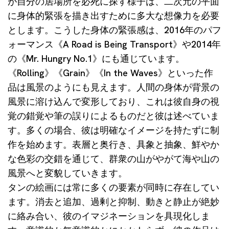
が自分の居場所を必死に探す様子は、二次元の平面
に身体的緊張を描き出すために多大な想像力を必要
とします。こうした身体の緊張感は、2016年のパフ
ォーマンス《A Road is Being Transport》や2014年
の《Mr. Hungry No.1》にも通じています。
《Rolling》《Grain》《In the Waves》といった作
品は風景のようにも見えます。人間の身体が背景の
風景に溶け込んで変形しており、これは彼自身の視
覚の錯覚や筆の誤りによるものだと彼は述べていま
す。多くの場合、彼は明確なイメージを持たずに制
作を始めます。表層と奥行き、具象と抽象、鮮やか
な色彩の交錯を通じて、群衆の山がやがて海や山の
風景へと変貌していきます。
タンの絵画には常に多くの要素が同時に存在してい
ます。消去と追加、過剰と抑制、動きと静止が絶妙
に絡み合い、彼のイマジネーションを具現化しま