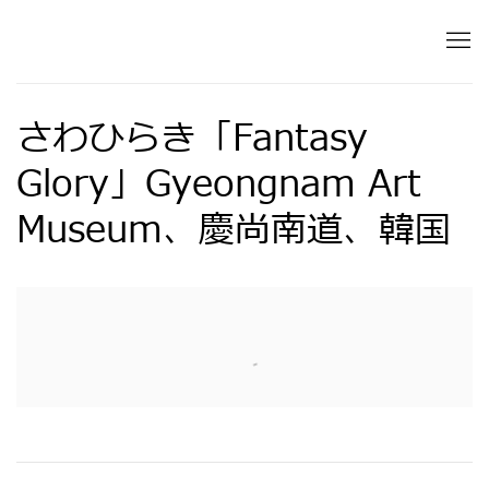
さわひらき「Fantasy
Glory」Gyeongnam Art
Museum、慶尚南道、韓国
Open a larger version of the following image in 