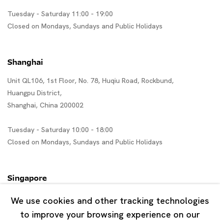
Tuesday - Saturday 11:00 - 19:00
Closed on Mondays, Sundays and Public Holidays
Shanghai
Unit QL106, 1st Floor, No. 78, Huqiu Road, Rockbund,
Huangpu District,
Shanghai, China 200002
Tuesday - Saturday 10:00 - 18:00
Closed on Mondays, Sundays and Public Holidays
Singapore
7 Lock Road, #02-13 Gillman Barracks
We use cookies and other tracking technologies
Singapore 108935
to improve your browsing experience on our