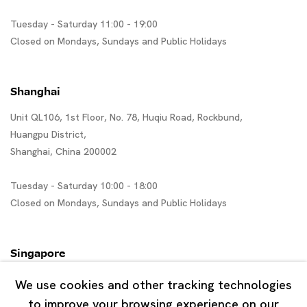
Tuesday - Saturday 11:00 - 19:00
Closed on Mondays, Sundays and Public Holidays
Shanghai
Unit QL106, 1st Floor, No. 78, Huqiu Road, Rockbund,
Huangpu District,
Shanghai, China 200002
Tuesday - Saturday 10:00 - 18:00
Closed on Mondays, Sundays and Public Holidays
Singapore
7 Lock Road, #02-13 Gillman Barracks
We use cookies and other tracking technologies
Singapore 108935
to improve your browsing experience on our