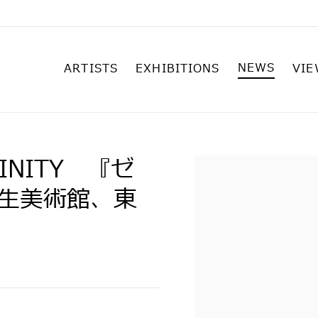
NEWS
ARTISTS
EXHIBITIONS
VIE
FINITY 『ゼ
Open a larger versi
生美術館、東