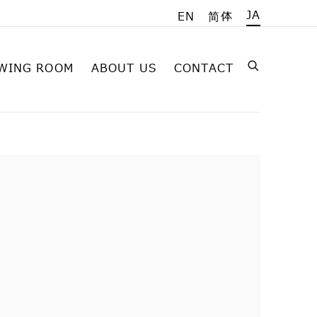
JA
EN
简体
WING ROOM
ABOUT US
CONTACT
on of the following image in a popup: