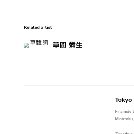
Related artist
草間 彌生
Tokyo
Piramide 
Minatoku
Tuesday -