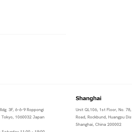
Shanghai
Bldg. 3F, 6-6-9 Roppongi
Unit QL106, 1st Floor, No. 78,
, Tokyo, 1060032 Japan
Road, Rockbund, Huangpu Dist
Shanghai, China 200002
 Saturday 11:00 - 19:00