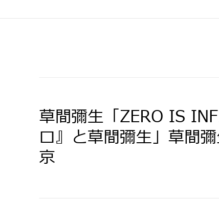
草間彌生「ZERO IS IN
ロ』と草間彌生」草間彌
京