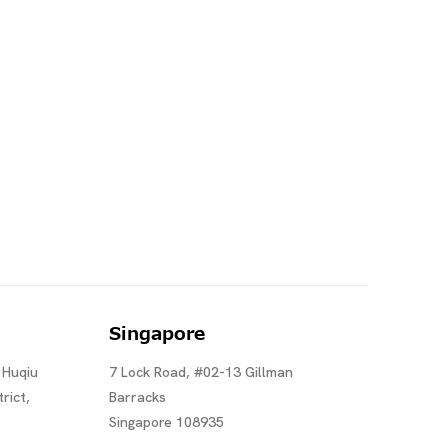
Singapore
 Huqiu
7 Lock Road, #02-13 Gillman
rict,
Barracks
Singapore 108935