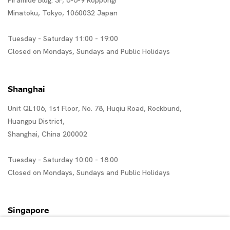
Piramide Bldg. 3F, 6-6-9 Roppongi
Minatoku, Tokyo, 1060032 Japan
Tuesday - Saturday 11:00 - 19:00
Closed on Mondays, Sundays and Public Holidays
Shanghai
Unit QL106, 1st Floor, No. 78, Huqiu Road, Rockbund,
Huangpu District,
Shanghai, China 200002
Tuesday - Saturday 10:00 - 18:00
Closed on Mondays, Sundays and Public Holidays
Singapore
7 Lock Road, #02-13 Gillman Barracks