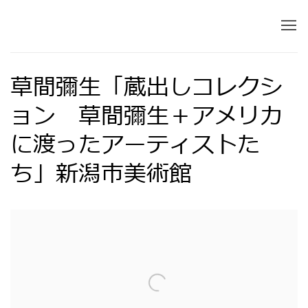
草間彌生「蔵出しコレクシ
ョン 草間彌生＋アメリカ
に渡ったアーティストた
ち」新潟市美術館
Open a larger version of the following image in 