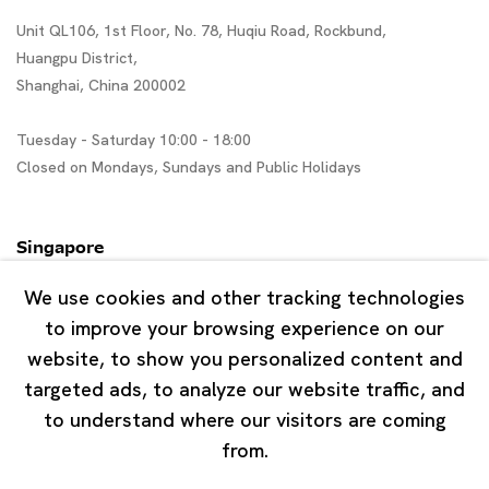
Unit QL106, 1st Floor, No. 78, Huqiu Road, Rockbund,
Huangpu District,
Shanghai, China 200002
Tuesday - Saturday 10:00 - 18:00
Closed on Mondays, Sundays and Public Holidays
Singapore
7 Lock Road, #02-13 Gillman Barracks
We use cookies and other tracking technologies
Singapore 108935
to improve your browsing experience on our
website, to show you personalized content and
Tuesday - Saturday 11:00 - 19:00
targeted ads, to analyze our website traffic, and
Closed on Mondays, Sundays and Public Holidays
to understand where our visitors are coming
from.