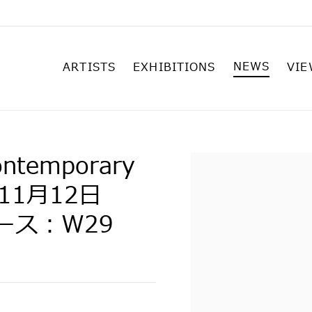
NEWS
ARTISTS
EXHIBITIONS
VIE
ontemporary
Open a larger versi
0年11月12日
ブース：W29