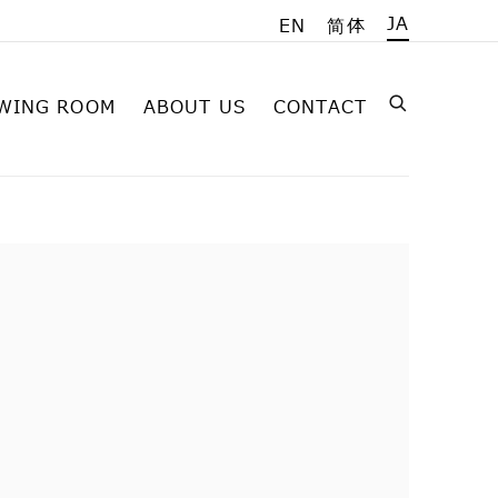
JA
EN
简体
WING ROOM
ABOUT US
CONTACT
on of the following image in a popup: