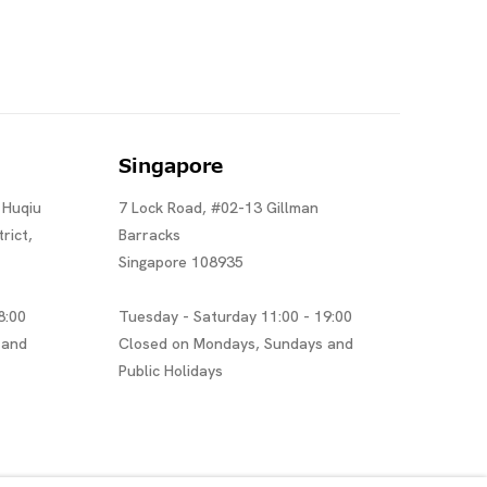
Singapore
 Huqiu
7 Lock Road, #02-13 Gillman
rict,
Barracks
Singapore 108935
8:00
Tuesday - Saturday 11:00 - 19:00
 and
Closed on Mondays, Sundays and
Public Holidays