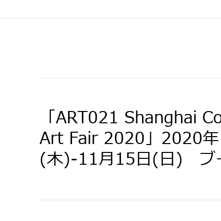
「ART021 Shanghai C
Art Fair 2020」202
(木)-11月15日(日) 