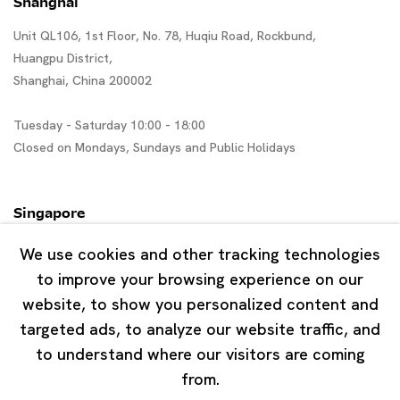
Shanghai
Unit QL106, 1st Floor, No. 78, Huqiu Road, Rockbund,
Huangpu District,
Shanghai, China 200002
Tuesday - Saturday 10:00 - 18:00
Closed on Mondays, Sundays and Public Holidays
Singapore
7 Lock Road, #02-13 Gillman Barracks
We use cookies and other tracking technologies
Singapore 108935
to improve your browsing experience on our
website, to show you personalized content and
Tuesday - Saturday 11:00 - 19:00
targeted ads, to analyze our website traffic, and
Closed on Mondays, Sundays and Public Holidays
to understand where our visitors are coming
from.