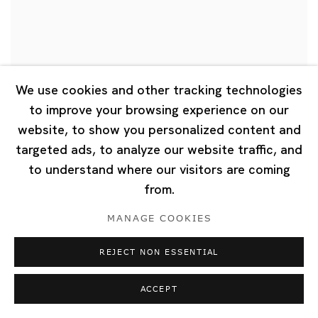
We use cookies and other tracking technologies
to improve your browsing experience on our
website, to show you personalized content and
Guo-Liang Tan
targeted ads, to analyze our website traffic, and
to understand where our visitors are coming
"Interlude For Lentor" Lentor MRT station, Singapore
from.
2021年8月28日
MANAGE COOKIES
REJECT NON ESSENTIAL
ACCEPT