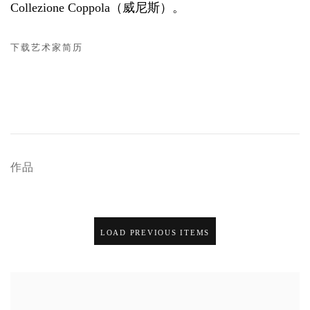
Collezione Coppola（威尼斯）。
下载艺术家简历
(PDF, OPENS IN A NEW TAB.)
作品
LOAD PREVIOUS ITEMS