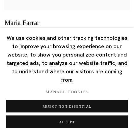
Maria Farrar
“Katja Farin, Maria Farrar, Esme Hodsoll, Alyina Zaidi”,
We use cookies and other tracking technologies
Alexander Berggruen, New York, USA
to improve your browsing experience on our
website, to show you personalized content and
2024年3月21日
targeted ads, to analyze our website traffic, and
to understand where our visitors are coming
from.
MANAGE COOKIES
REJECT NON ESSENTIAL
ACCEPT