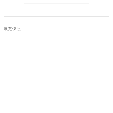
展览快照
 in a popup:
Open a larger version of the following image in a popup