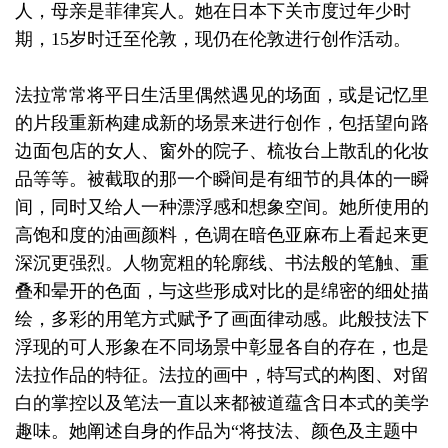
人，母亲是菲律宾人。她在日本下关市度过年少时
期，15岁时迁至伦敦，现仍在伦敦进行创作活动。
法拉常常将平日生活里偶然遇见的场面，或是记忆里
的片段重新构建成新的场景来进行创作，包括望向路
边面包店的女人、窗外的院子、梳妆台上散乱的化妆
品等等。被截取的那一个瞬间是有细节的具体的一瞬
间，同时又给人一种漂浮感和想象空间。她所使用的
高饱和度的油画颜料，色调在暗色亚麻布上看起来更
深沉更强烈。人物宽粗的轮廓线、书法般的笔触、重
叠和晕开的色面，与这些形成对比的是绵密的细处描
绘，多彩的用笔方式赋予了画面律动感。此般技法下
浮现的可人形象在不同场景中彰显各自的存在，也是
法拉作品的特征。法拉的画中，特写式的构图、对留
白的掌控以及笔法一直以来都被道蕴含日本式的美学
趣味。她阐述自身的作品为“将技法、颜色及主题中