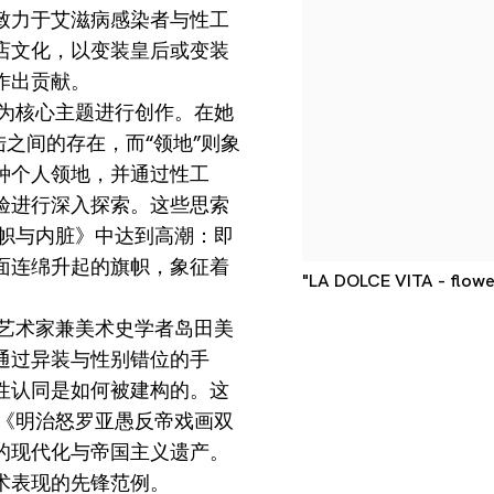
致力于艾滋病感染者与性工
店文化，以变装皇后或变装
作出贡献。
》为核心主题进行创作。在她
陆之间的存在，而“领地”则象
种个人领地，并通过性工
验进行深入探索。这些思索
旗帜与内脏》中达到高潮：即
面连绵升起的旗帜，象征着
"LA DOLCE VITA - flowe
义艺术家兼美术史学者岛田美
通过异装与性别错位的手
性认同是如何被建构的。这
品《明治怒罗亚愚反帝戏画双
的现代化与帝国主义遗产。
术表现的先锋范例。