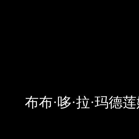
布布·哆·拉·玛德