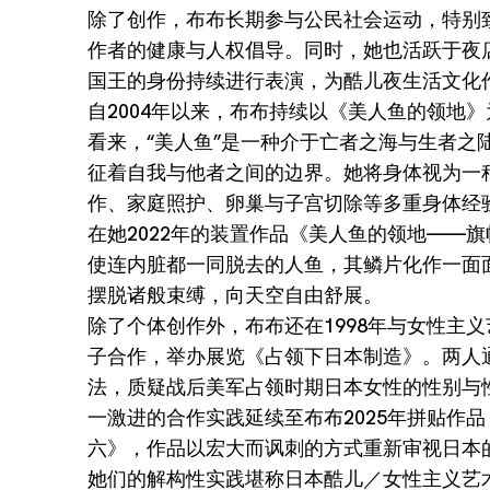
除了创作，布布长期参与公民社会运动，特别
作者的健康与人权倡导。同时，她也活跃于夜
国王的身份持续进行表演，为酷儿夜生活文化
自2004年以来，布布持续以《美人鱼的领地
看来，“美人鱼”是一种介于亡者之海与生者之
征着自我与他者之间的边界。她将身体视为一
作、家庭照护、卵巢与子宫切除等多重身体经
在她2022年的装置作品《美人鱼的领地——
使连内脏都一同脱去的人鱼，其鳞片化作一面
摆脱诸般束缚，向天空自由舒展。
除了个体创作外，布布还在1998年与女性主
子合作，举办展览《占领下日本制造》。两人
法，质疑战后美军占领时期日本女性的性别与
一激进的合作实践延续至布布2025年拼贴作
六》，作品以宏大而讽刺的方式重新审视日本
她们的解构性实践堪称日本酷儿／女性主义艺