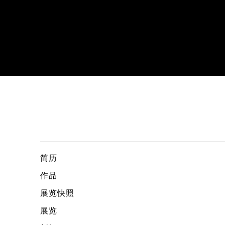
布布·哆·拉·玛德莲娜
简历
作品
展览快照
展览