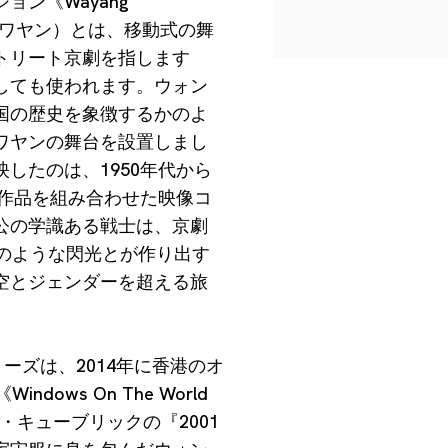
ン《Wayang
ng（ワヤン）とは、移動式の舞
トリート京劇を指します
しても使われます。ウォン
国の歴史を象徴するかのよ
ワヤンの舞台を設置しまし
したのは、1950年代から
像作品を組み合わせた映像コ
公の学識ある戦士は、京劇
のような閃光とが作り出す
空とジェンダーを超える旅
シリーズは、2014年に香港のオ
dows On The World
ー・キューブリックの『2001