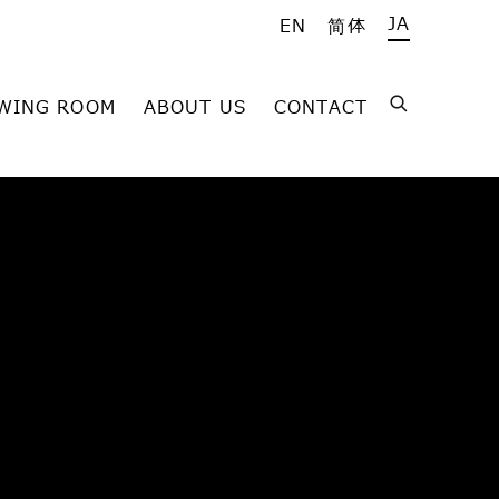
JA
EN
简体
WING ROOM
ABOUT US
CONTACT