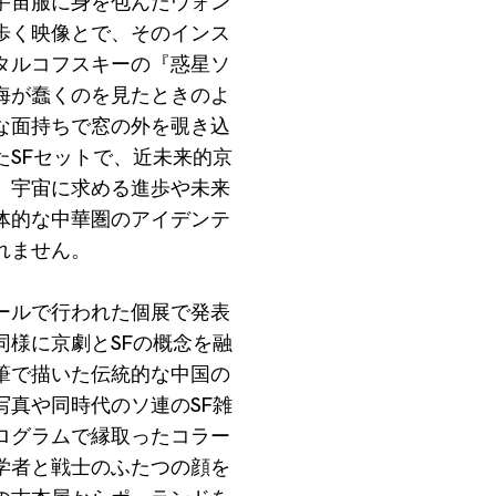
宇宙服に身を包んだウォン
歩く映像とで、そのインス
タルコフスキーの『惑星ソ
海が蠢くのを見たときのよ
な面持ちで窓の外を覗き込
SFセットで、近未来的京
、宇宙に求める進歩や未来
体的な中華圏のアイデンテ
れません。
ールで行われた個展で発表
様に京劇とSFの概念を融
筆で描いた伝統的な中国の
真や同時代のソ連のSF雑
ログラムで縁取ったコラー
学者と戦士のふたつの顔を