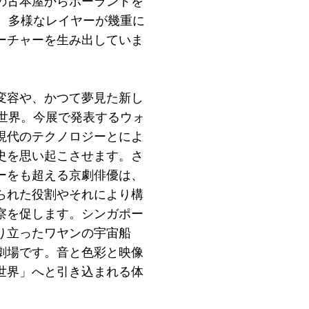
の古本屋からポーランドを
、多様なレイヤーが幾重に
ーチャーを生み出していま
変容や、かつて夢見た新し
世界。今展で発表するウォ
現代のテクノロジーとによ
史を思い起こさせます。さ
ーをも超える京劇俳優は、
られた役割やそれにより構
察を促します。シンガポー
り立ったワヤンの宇宙船
劇場です。音と色彩と映像
世界」へと引き込まれる体