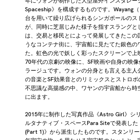
年にウォンが制作した大型屋外インスタレーショ
Spaceship》を構成するものです。Waya
台を用いて繰り広げられるシンガポールのス
が、同時に芝居じみた様子を指すスラングと
は、交易と移民とによって発展してきたこの
うなコンテナ街に、宇宙船に見たてた銀色の
た。虹色の光で妖しく彩ったスクリーンで上映
70年代の京劇の映像に、SF映画や自身の映
ラージュです。ウォンの分身とも言える主人
の音楽とSF効果音とのリミックスとストロボ
不思議な高揚感の中、ワヤンの宇宙船から時
に出ます。
2015年に制作した写真作品《Astro Girl》
ルタナティブ・スペースPara Siteで発表した《Win
(Part 1)》から派生したものです。スタンリ