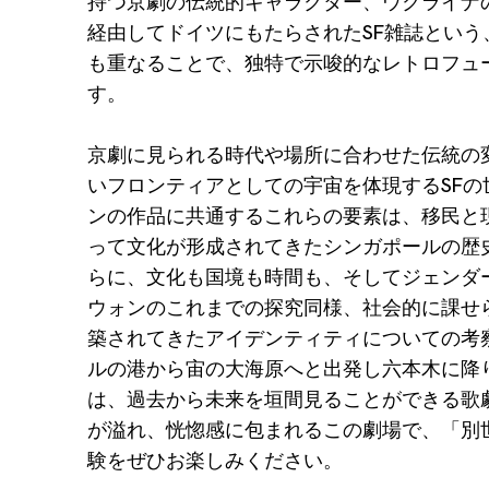
持つ京劇の伝統的キャラクター、ウクライナ
経由してドイツにもたらされたSF雑誌という
も重なることで、独特で示唆的なレトロフュ
す。
京劇に見られる時代や場所に合わせた伝統の
いフロンティアとしての宇宙を体現するSFの
ンの作品に共通するこれらの要素は、移民と
って文化が形成されてきたシンガポールの歴
らに、文化も国境も時間も、そしてジェンダ
ウォンのこれまでの探究同様、社会的に課せ
築されてきたアイデンティティについての考
ルの港から宙の大海原へと出発し六本木に降
は、過去から未来を垣間見ることができる歌
が溢れ、恍惚感に包まれるこの劇場で、「別
験をぜひお楽しみください。