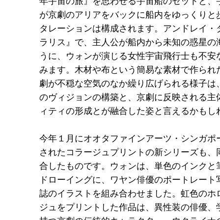
年宇宙の旅』を思わせる宇宙船のセットと、
が京劇のアリアをバックに船内をゆっくりと
タレーションは構成されます。アンドレイ・
ラリス』で、主人公が船内から未知の惑星の
うに、ウォンが演じる女性宇宙飛行士も不安
みます。木材や布という簡易な素材で作られた
劇が不穏な空気のなか繰り広げられる様子は
のヴィジョンの構築と、京劇に反映される主
ィティの形成とが融合した姿と言えるかもし
今年１月にオオタファインアーツ・シンガポ
されたコラージュプリントの新シリーズも、同
合したものです。ウォンは、単色のインクと
ドローイングに、ワヤン俳優のポートレート写
誌のイラストを組み合わせました。虹色のホ
ジュをプリントした作品は、異性装の俳優、