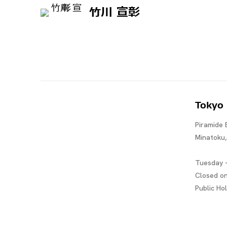
竹川 宣彰
Tokyo
Piramide 
Minatoku
Tuesday -
Closed o
Public Ho