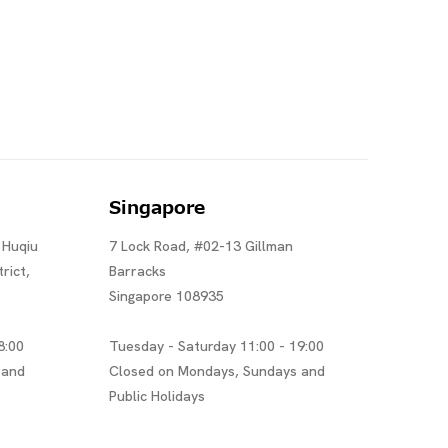
Singapore
 Huqiu
7 Lock Road, #02-13 Gillman
rict,
Barracks
Singapore 108935
8:00
Tuesday - Saturday 11:00 - 19:00
 and
Closed on Mondays, Sundays and
Public Holidays