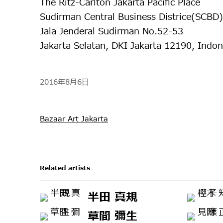
The Ritz-Carlton Jakarta Pacific Place
Sudirman Central Business Districe(SCBD)
Jala Jenderal Sudirman No.52-53
Jakarta Selatan, DKI Jakarta 12190, Indon
2016年8月6日
Bazaar Art Jakarta
Related artists
半田 真規
草間 彌生