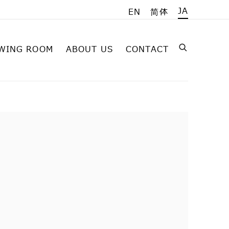
JA
EN
简体
WING ROOM
ABOUT US
CONTACT
on of the following image in a popup: