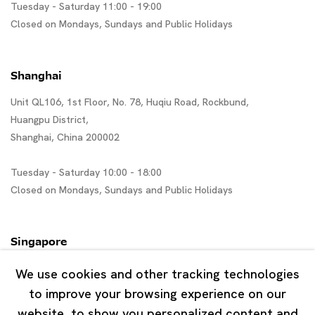
Tuesday - Saturday 11:00 - 19:00
Closed on Mondays, Sundays and Public Holidays
Shanghai
Unit QL106, 1st Floor, No. 78, Huqiu Road, Rockbund,
Huangpu District,
Shanghai, China 200002
Tuesday - Saturday 10:00 - 18:00
Closed on Mondays, Sundays and Public Holidays
Singapore
7 Lock Road, #02-13 Gillman Barracks
We use cookies and other tracking technologies
Singapore 108935
to improve your browsing experience on our
website, to show you personalized content and