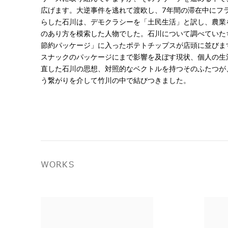
7
広げます。大逆事件を逃れて渡欧し、
年間の滞在中にフ
らした石川は、デモクラシーを「土民生活」と訳し、農業
のあり方を模索した人物でした。石川について調べていた
節約パッケージ」に入ったポテトチップスが店頭に並びま
スナックのパッケージにまで影響を及ぼす現状、個人の生
直した石川の思想、対照的なベクトルを持つそのふたつが
う繋がりを介して竹川の中で結びつきました。
WORKS