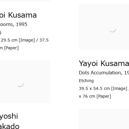
oi Kusama
rooms
,
1995
g
 29.5 cm [Image] / 37.5
m [Paper]
Yayoi Kusam
Dots Accumulation
,
1
Etching
39.5 x 54.5 cm [Image] 
x 76 cm [Paper]
yoshi
akado