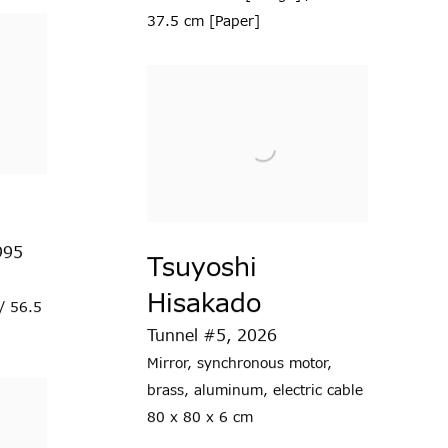
37.5 cm [Paper]
a
995
Tsuyoshi
Hisakado
/ 56.5
Tunnel #5
,
2026
Mirror
,
synchronous motor
,
brass
,
aluminum
,
electric cable
80 x 80 x 6 cm