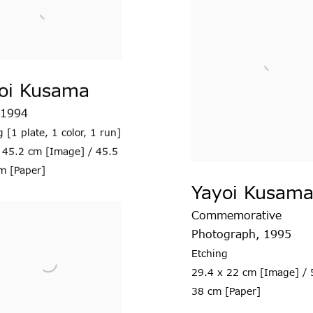
oi Kusama
1994
g [1 plate
,
1 color
,
1 run]
 45.2 cm [Image] / 45.5
m [Paper]
Yayoi Kusam
Commemorative
Photograph
,
1995
Etching
29.4 x 22 cm [Image] / 
38 cm [Paper]