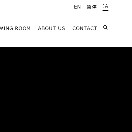
JA
EN
简体
WING ROOM
ABOUT US
CONTACT