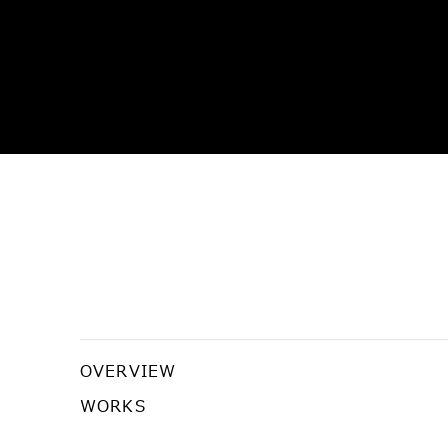
白と黒
OVERVIEW
草間彌生、さわひらき、久門剛史、竹川宣彰
WORKS