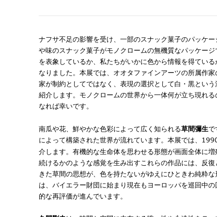
ナフサ不足の影響を受け、一部のスナック菓子のパッケー
や味のスナック菓子がモノクロームの無機質なパッケージ
を表象しているか、私たちがいかに色から情報を得ている
なりました。本展では、オオタファインアーツの所属作家
家が制約としてではなく、表現の選択として白・黒という
紹介します。モノクロームの世界から一体何が立ち現れる
なれば幸いです。
南瓜や花、鮮やかな色彩によって広く知られる
草間彌生
で
199
によって構築された世界が流れています。本展では、
介します。有機的な生命体を思わせる形態が画面全体に増
続けるかのような感覚を生み出すこれらの作品には、反復
きた草間の思想が、色を持たないがゆえにひときわ純粋な
は、バイエラー財団に始まり現在もヨーロッパを巡回中の
的な再評価が進んでいます。