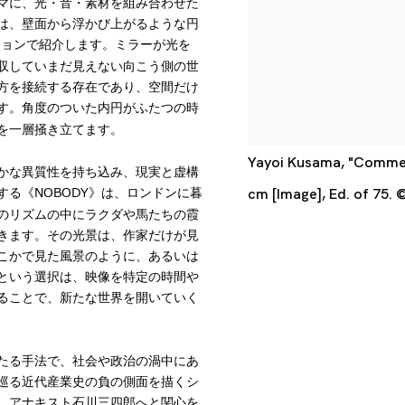
マに、光・音・素材を組み合わせた
は、壁面から浮かび上がるような円
ジョンで紹介します。ミラーが光を
収していまだ見えない向こう側の世
方を接続する存在であり、空間だけ
す。角度のついた内円がふたつの時
を一層掻き立てます。
Yayoi Kusama, "Commem
かな異質性を持ち込み、現実と虚構
NOBODY
cm [Image], Ed. of 75.
する《
》は、ロンドンに暮
のリズムの中にラクダや馬たちの霞
きます。その光景は、作家だけが見
こかで見た風景のように、あるいは
という選択は、映像を特定の時間や
ることで、新たな世界を開いていく
たる手法で、社会や政治の渦中にあ
巡る近代産業史の負の側面を描くシ
、アナキスト石川三四郎へと関心を