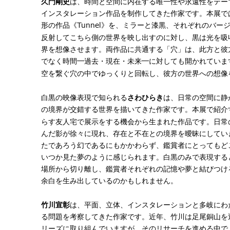
久門剛史
は、時間と空間に内在する唯一性や永遠性をテー
インスタレーション作品を制作してきた作家です。本展で
Tunnel
形の作品《
》を、ミラーと漆黒、それぞれのバー
反射してこちら側の世界を映し出すのに対し、黒は光を吸
界を想像させます。両作品に共通する「穴」は、此方と彼
―
―
でなく時間
過去・現在・未来
に対しても開かれていま
空を繋ぐ穴の中でゆっくりと回転し、彼方の世界への想像
白黒の映像表現で知られる
さわひらき
は、日常の空間に静
の境界が交錯する世界を描いてきた作家です。本展で紹介
らす友人宅で展示をする機会から生まれた作品です。日常
んだ影が徐々に現れ、存在と不在との境界を曖昧にしてい
たであろう幻であるにもかかわらず、鑑賞者にとってもど
いつか見た夢のように感じられます。白黒のみで表現する
場所から切り離し、鑑賞者それぞれの記憶や夢と結びつけ
余白を生み出しているのかもしれません。
竹川宣彰
は、平面、立体、インスタレーションと多岐にわ
る問題を考察してきた作家です。近年、竹川は足尾銅山を
リーズに取り組んでいますが、そのリサーチを進める中で