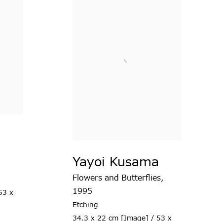
a
Yayoi Kusama
Flowers and Butterflies
,
1995
53 x
Etching
34.3 x 22 cm [Image] / 53 x