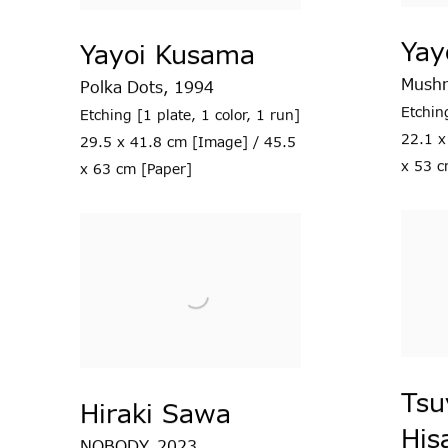
Yay
Yayoi Kusama
Mush
Polka Dots
,
1994
Etchin
Etching [1 plate
,
1 color
,
1 run]
22.1 x
29.5 x 41.8 cm [Image] / 45.5
x 53 c
x 63 cm [Paper]
Tsu
Hiraki Sawa
His
NOBODY
,
2023