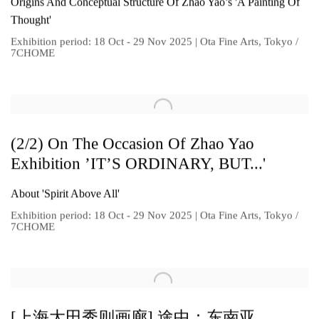
Origins And Conceptual Structure Of Zhao Yao’s 'A Painting Of
Thought'
Exhibition period: 18 Oct - 29 Nov 2025 | Ota Fine Arts, Tokyo /
7CHOME
(2/2) On The Occasion Of Zhao Yao
Exhibition ’IT’S ORDINARY, BUT...'
About 'Spirit Above All'
Exhibition period: 18 Oct - 29 Nov 2025 | Ota Fine Arts, Tokyo /
7CHOME
[上海大田秀则画廊] 途中：东南亚