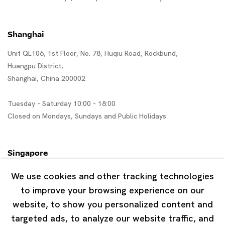
Shanghai
Unit QL106, 1st Floor, No. 78, Huqiu Road, Rockbund,
Huangpu District,
Shanghai, China 200002
Tuesday - Saturday 10:00 - 18:00
Closed on Mondays, Sundays and Public Holidays
Singapore
7 Lock Road, #02-13 Gillman Barracks
We use cookies and other tracking technologies
Singapore 108935
to improve your browsing experience on our
website, to show you personalized content and
Tuesday - Saturday 11:00 - 19:00
targeted ads, to analyze our website traffic, and
Closed on Mondays, Sundays and Public Holidays