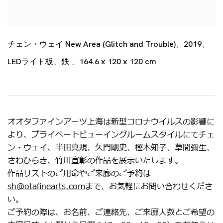
チェン・ウェイ New Area (Glitch and Trouble)、2019、
LEDライト板、鉄 、164.6 x 120 x 120 cm
オオタファインアーツ上海は新型コロナウイルスの影響に
より、プライベートビューイングルームスタイルにてチェ
ン・ウェイ、半田真規、久門剛史、樫木知子、草間彌生、
さわひらき、竹川宣彰の作品を展示いたします。
作品リストのご用命やご来廊のご予約は
sh@otafinearts.com
まで、お気軽にお問い合わせくださ
い。
ご予約の際は、お名前、ご連絡先、ご来廊人数とご希望の